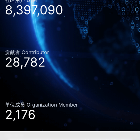
8,397,090
贡献者 Contributor
28,782
单位成员 Organization Member
2,176
2026-08-08